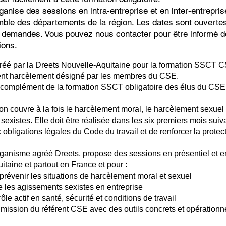
ise des sessions en intra‑entreprise et en inter‑entrepris
mble des départements de la région. Les dates sont ouverte
s demandes. Vous pouvez nous contacter pour être informé 
ions.
é par la Dreets Nouvelle-Aquitaine pour la formation SSCT C
rent harcèlement désigné par les membres du CSE.
n complément de la formation SSCT obligatoire des élus du C
on couvre à la fois le harcèlement moral, le harcèlement sexuel 
existes. Elle doit être réalisée dans les six premiers mois suiva
obligations légales du Code du travail et de renforcer la protect
nisme agréé Dreets, propose des sessions en présentiel et e
taine et partout en France et pour :
et prévenir les situations de harcèlement moral et sexuel
re les agissements sexistes en entreprise
rôle actif en santé, sécurité et conditions de travail
a mission du référent CSE avec des outils concrets et opérationn