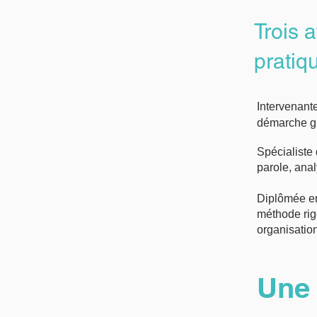
Trois 
pratiq
Intervenant
démarche gl
Spécialiste 
parole, anal
Diplômée en
méthode rig
organisatio
Une 