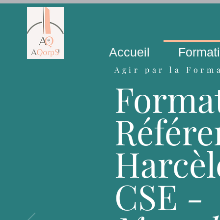
Accueil
Format
Agir par la Form
Forma
Référe
Harcè
CSE
-