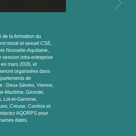
 de la formation du
ent moral et sexuel CSE,
ets Nouvelle‑Aquitaine,
 session intra-entreprise
t en mars 2026, et
 seront organisées dans
épartements de
e : Deux‑Sèvres, Vienne,
e‑Maritime, Gironde,
, Lot‑et‑Garonne,
ues, Creuse, Corrèze et
ontactez AQORPS pour
haines dates.