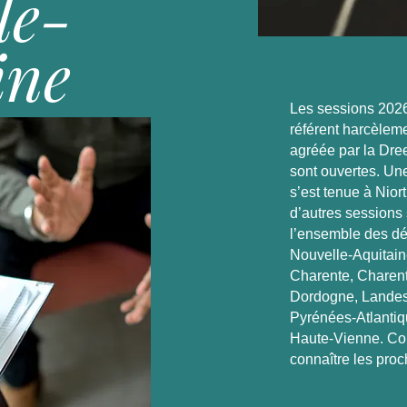
le-
ine
Les sessions 2026
référent harcèlem
agréée par la Dre
sont ouvertes. Une
s’est tenue à Nior
d’autres sessions
l’ensemble des d
Nouvelle‑Aquitain
Charente, Charent
Dordogne, Landes
Pyrénées‑Atlantiq
Haute‑Vienne. C
connaître les proc