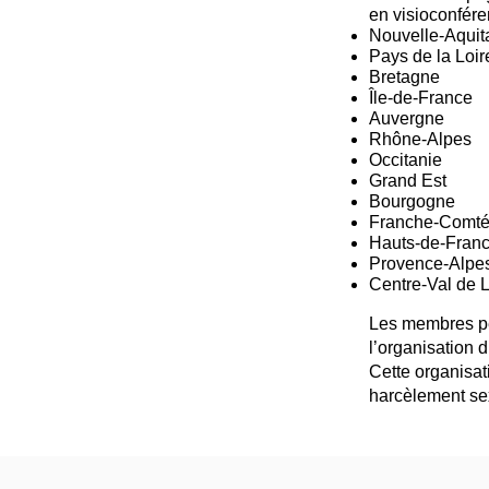
en visioconfére
Nouvelle‑Aquit
Pays de la Loir
Bretagne
Île‑de‑France
Auvergne
Rhône‑Alpes
Occitanie
Grand Est
Bourgogne
Franche‑Comt
Hauts‑de‑Fran
Provence‑Alpes
Centre‑Val de L
Les membres pe
l’organisation 
Cette organisat
harcèlement se