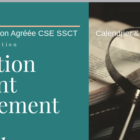
ion Agréée CSE SSCT
Calendrier &
ation
tion
nt
lement