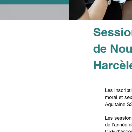
Sessio
de Nou
Harcè
Les inscript
moral et sex
Aquitaine 
Les session
de l’année d
CSE d’accéde