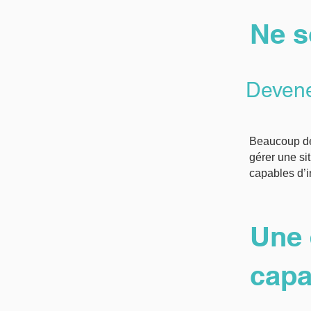
Ne s
Devene
Beaucoup de 
gérer une si
capables d’i
Une 
capa