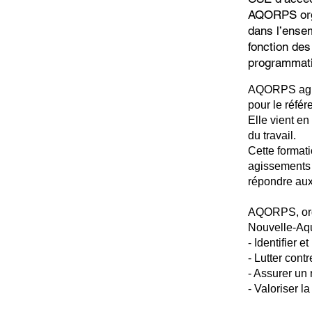
AQORPS organ
dans l’ense
fonction de
programmat
AQORPS agré
pour le réfé
Elle vient e
du travail.
Cette formati
agissements s
répondre aux 
AQORPS, orga
Nouvelle-Aqui
- Identifier 
- Lutter cont
- Assurer un 
- Valoriser l