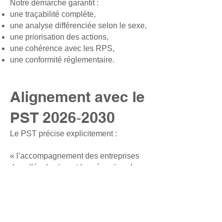
Notre démarche garantit :
une traçabilité complète,
une analyse différenciée selon le sexe,
une priorisation des actions,
une cohérence avec les RPS,
une conformité réglementaire.
Alignement avec le
PST 2026‑2030
Le PST précise explicitement :
« l’accompagnement des entreprises
dans l’évaluation et la prévention des
situations à risques ainsi que
l’identification et accompagnement des
victimes de VSST »
Notre démarche répond exactement à