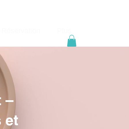
 Réservation
Plus
 –
 et