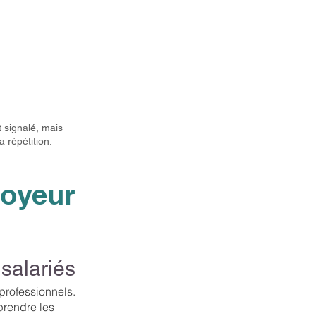
t signalé, mais
a répétition.
loyeur
 salariés
professionnels.
prendre les