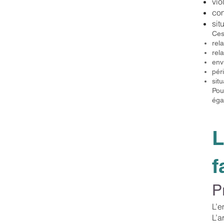
vio
com
sit
Ces
rel
rel
env
pér
sit
Pou
éga
L
f
P
L’e
L’a