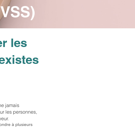
(VSS)
r les
existes
ne jamais
ur les personnes,
yeur.
pondre à plusieurs