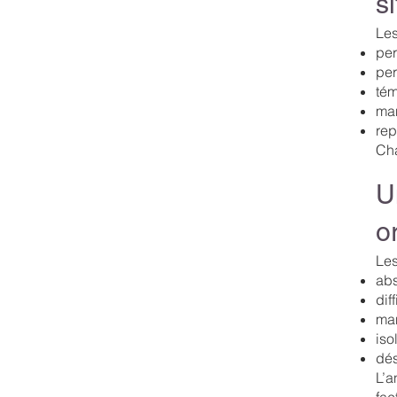
s
Les
per
per
tém
man
rep
Cha
U
o
Les
abs
dif
man
iso
dés
L’a
fac