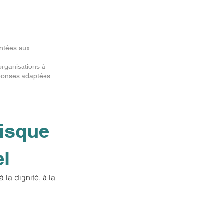
ontées aux
 organisations à
éponses adaptées.
risque
el
 la dignité, à la