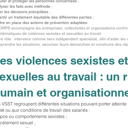
uter et protéger les personnes concernées ;
lyser les faits avec méthode ;
er les décisions précipitées ;
antir un traitement équitable des différentes parties ;
tre en place des actions de prévention adaptées.
RPS accompagne les entreprises, collectivités et organisations confr
blématiques de violences sexistes et sexuelles au travail.
re rôle : intervenir comme tiers indépendant spécialisé, afin d’aider les
prendre les situations, sécuriser leurs démarches et construire des r
es violences sexistes et
exuelles au travail : un 
umain et organisationn
 VSST regroupent différentes situations pouvant porter atteinte à
té ou aux conditions de travail des salariés :
pos ou comportements sexistes ;
cèlement sexuel ;