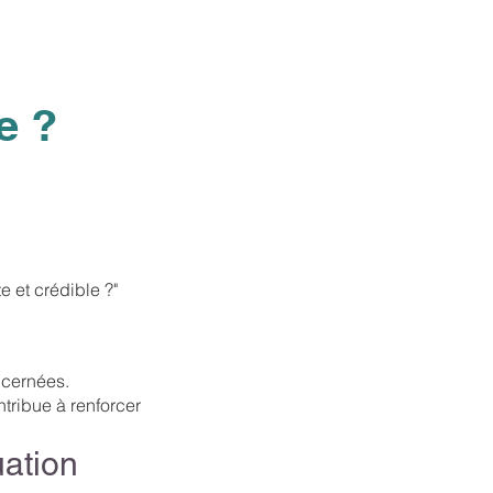
e ?
 et crédible ?"
ncernées.
ntribue à renforcer
uation