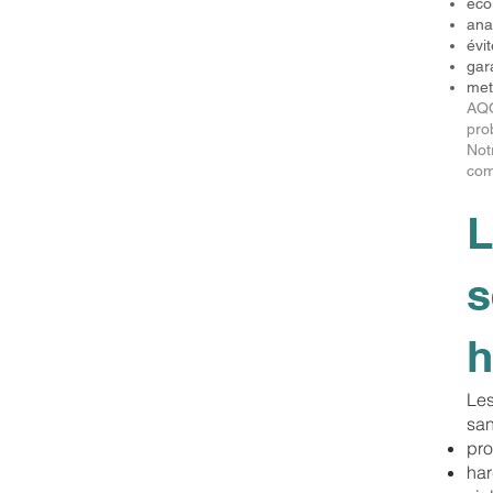
éco
ana
évit
gar
met
AQO
pro
Not
com
L
s
h
Les
san
pro
har