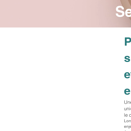
Se
P
s
e
e
Une
uni
le 
Lor
enj