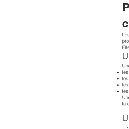
P
c
Les
pro
Ell
U
Une
les
les
les
les
Une
la 
U