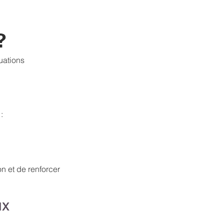
n
?
tuations
:
n et de renforcer
ux