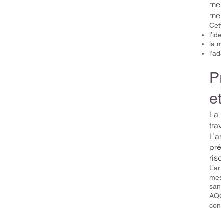
mes
men
Cet
l’id
la 
l’a
P
e
La 
trav
L’a
pré
ris
L’a
mes
sanc
AQO
con