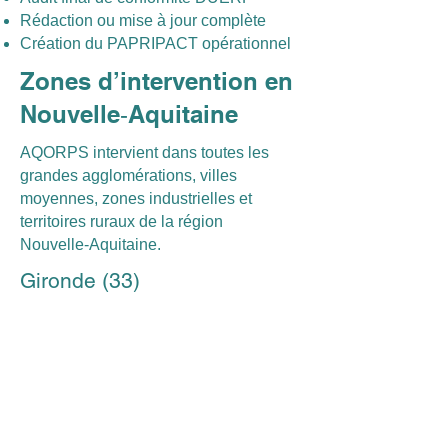
Rédaction ou mise à jour complète
Création du PAPRIPACT opérationnel
Zones d’intervention en
Nouvelle‑Aquitaine
AQORPS intervient dans toutes les
grandes agglomérations, villes
moyennes, zones industrielles et
territoires ruraux de la région
Nouvelle‑Aquitaine.
Gironde (33)
Bordeaux, Mérignac, Pessac, Talence,
Gradignan, Bègles, Villenave‑d’Ornon,
Cenon, Lormont, Floirac, Libourne,
Arcachon, Andernos‑les‑Bains, La
Teste‑de‑Buch, Blanquefort, Eysines,
Bruges, Le Bouscat.
Haute‑Vienne (87)