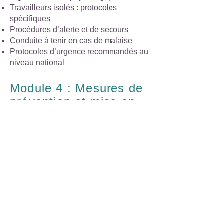
Travailleurs isolés : protocoles
spécifiques
Procédures d’alerte et de secours
Conduite à tenir en cas de malaise
Protocoles d’urgence recommandés au
niveau national
Module 4 : Mesures de
prévention et mise en
conformité DUERP
​Module 4
Affichage obligatoire des consignes
chaleur
Gestion de l’eau potable fraîche
Aménagement des horaires et pauses
Protection des publics vulnérables
Prise en compte dans le DUERP
Mise à jour DUERP après accident
grave