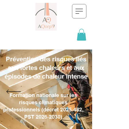
Prévention des risques liés
aux fortes chaleurs et aux
épisodes de chaleur intense
Formation nationale sur les
risques climatiques
professionnels (décret 2025‑482,
PST 2026‑2030)